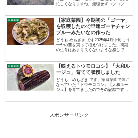
忙しくなりますね。無理せずコツコツと
やっていきます。2022年4月上旬の畑の様
子アスパラガス数年前から育てているア
スパラガスです。4月に入ってから新芽が
【家庭菜園】今期初の「ゴーヤ」
家庭菜園
出始めて、食べ...
を収穫したので早速ゴーヤチャン
プルーみたいなの作った
どうも めもざき です2025年4月中旬にゴ
ーヤの苗を買って植え付けました。初期
の生育はあまり良くないような感じでし
たが、5月下旬から気温が上がってきたか
らなのか、ツルも勢いよく生長し始めま
した。そして、7月上旬にやっと収穫でき
【映えるトウモロコシ】「大和ル
家庭菜園
ました。「白...
ージュ」育てて収穫しました
どうも、めもざき です。家庭菜園で気に
なっていた「トウモロコシ」【大和ルー
ジュ】を育てましたのでその記録です。
実はトウモロコシを育てるの初めてなの
で、その点ご承知ください。赤紫色のト
ウモロコシ 品種名は「大和ルージュ」
2023年3月上旬「種...
スポンサーリンク