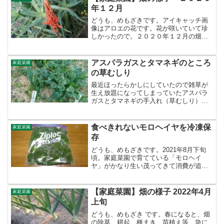
年１２月
どうも、めもざきです。アイキャッチ画
像はアロエの花です。花が咲いていて珍
しかったので。２０２０年１２月の畑の
様子のメモです。＜１２月上旬＞・３種
類の豆の苗を買ったので植えました。ソ
ラマメ、スナップエンドウ、紫エンドウ
アスパラガスとタマネギのところ
家庭菜園
(ツタンカーメン)・ブロ...
の草むしり
最近ほったらかしにしていたので雑草が
生え放題になってしまっていたアスパラ
ガスとタマネギの手入れ（草むしり）を
する事にしました。まずはタマネギから
基本は手で草むしりたまに小さい鎌で草
刈り個人的に草むしりに欠かせないのが
食べきれないモロヘイヤを冷凍保
家庭菜園
ウォークマンとブルートゥ...
存
どうも、めもざきです。2021年8月下旬
頃。家庭菜園で育てている「モロヘイ
ヤ」がかなり生い茂ってきて消費が追い
付きません。なので、冷凍保存する事に
しました。今回の収穫は8月下旬で、収穫
適期の末期なので毒があるサヤができ始
【家庭菜園】畑の様子 2022年4月
家庭菜園
める時期です。サヤが...
上旬
どうも、めもざき です。春になると、畑
の除草、耕起、種まき、苗植え等、急に