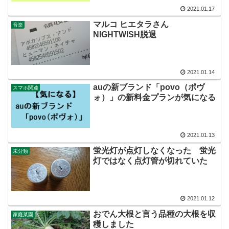
2021.01.17
マルコ ヒエタラさん
音楽
NIGHTWISH脱退
2021.01.14
auの新ブランド「povo（ポヴ
スマホ関連
ォ）」の新料金プランが気になる
2021.01.13
蛍光灯が点灯しなくなった 蛍光
未分類
灯ではなく点灯管が切れていた
2021.01.12
おでん大根と言う品種の大根を収
家庭菜園
穫しました