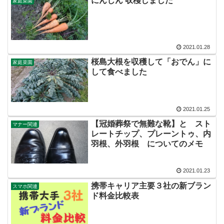
にんじん 収穫しました
家庭菜園
2021.01.28
桜島大根を収穫して「おでん」に
家庭菜園
して食べました
2021.01.25
【冠婚葬祭で無難な靴】と スト
マナー関連
レートチップ、プレーントゥ、内
羽根、外羽根 についてのメモ
2021.01.23
携帯キャリア主要３社の新ブラン
スマホ関連
ド料金比較表