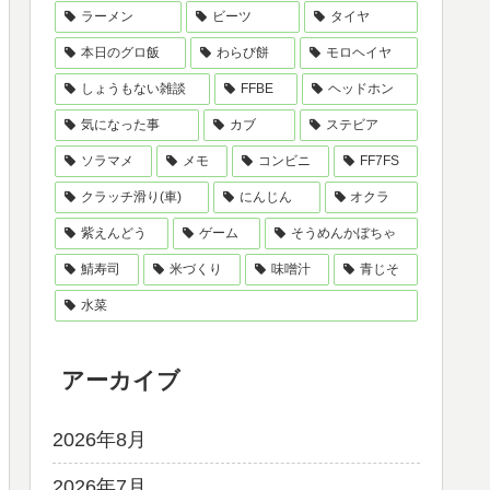
ラーメン
ビーツ
タイヤ
本日のグロ飯
わらび餅
モロヘイヤ
しょうもない雑談
FFBE
ヘッドホン
気になった事
カブ
ステビア
ソラマメ
メモ
コンビニ
FF7FS
クラッチ滑り(車)
にんじん
オクラ
紫えんどう
ゲーム
そうめんかぼちゃ
鯖寿司
米づくり
味噌汁
青じそ
水菜
アーカイブ
2026年8月
2026年7月