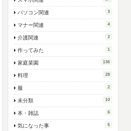
スマホ関連
3
パソコン関連
4
マナー関連
2
介護関連
1
作ってみた
136
家庭菜園
28
料理
2
服
10
未分類
6
本・雑誌
5
気になった事