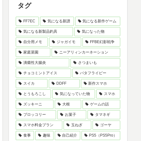
タグ
FF7EC
気になる新譜
気になる新作ゲーム
気になる新製品釣具
気になった物
自分用メモ
ジャガイモ
FFBE幻影戦争
家庭菜園
ニーアリィンカーネーション
潰瘍性大腸炎
さつまいも
チョコミントアイス
バタフライピー
スイカ
DDFF
新作スマホ
とうもろこし
気になっていた物
スマホ
ズッキーニ
大根
ゲームの話
ブロッコリー
お菓子
タマネギ
スマホ料金プラン
玉ねぎ
ゴーヤ
食事
趣味
自己紹介
PS5（PS5Pro）