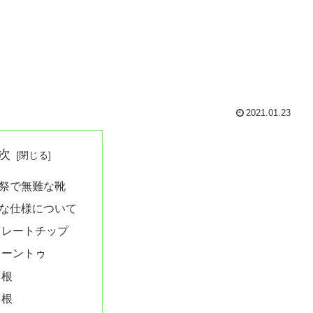
2021.01.23
次
祭で無難な靴
な仕様について
トレートチップ
レーントゥ
羽根
羽根