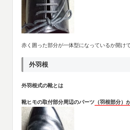
赤く囲った部分が一体型になっているか開け
外羽根
外羽根式の靴とは
靴ヒモの取付部分周辺のパーツ
（羽根部分）