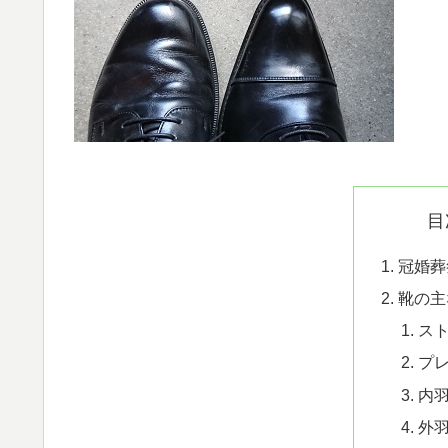
目
冠婚葬
靴の主
ス
プ
内
外