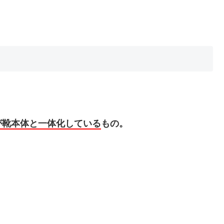
が靴本体と一体化している
もの。