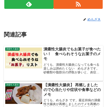
めもざき
関連記事
潰瘍性大腸炎でもお菓子が食べた
潰瘍性大腸炎
い！ 食べられそうなお菓子のメ
モ
どうも、潰瘍性大腸炎になっても食べる
楽しみは諦めたくない めもざきです。
砂糖類や脂肪分の摂取が多いと、炎症性
腸疾患になりやすい、悪化しやすいと言
われています。なので、潰瘍性大腸炎を
悪化させない為には、それらが多く含ま
【潰瘍性大腸炎】 再燃しました
潰瘍性大腸炎
れている事が多い「お菓子...
ので心当たりや症状や食事などの
メモ
どうも、めもざき です。最近持病の潰瘍
性大腸炎が再燃しましたのでメモ再燃の