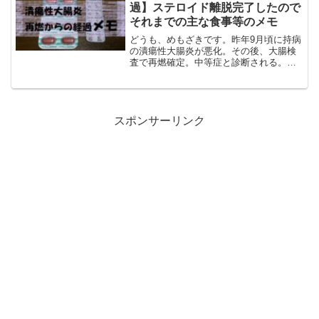
合う、合わないは個人差...
過】ステロイド離脱完了したので
それまでの主な食事等のメモ
どうも、めもざきです。昨年9月頃に持病
の潰瘍性大腸炎が悪化。その後、大腸検
査で再燃確定。中等症と診断される。再
燃から寛解１歩手前くらいまでの経過の
メモです。前回のメモと被るところがあ
るかもしれないです。【お薬】１日当た
りプレドニン(ｽﾃﾛｲ...
スポンサーリンク