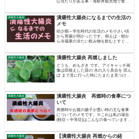
心当たりがある事・海鮮丼観光地で食べ
たのですが、イカみたいなやつがホルモ
ンや鳥軟骨かよ、ってくらい硬かったけ
ど無理して半分以上食べてしまった、あ
潰瘍性大腸炎になるまでの生活の
潰瘍性大腸炎
と海藻も硬かった。他の...
メモ
幼少期～学生時代の生活のメモ小さい頃
から胃腸が弱かったです。例えば・朝か
ら冷蔵庫の冷たい飲み物を飲むとすぐお
腹の調子が悪くなる。・ストレスに弱い
等。社会人になってからの生活サイクル
のメモ・小売店で仕事・睡眠時間７時間
潰瘍性大腸炎 再燃しました
潰瘍性大腸炎
前後（だいたい8時起床、...
どうも、めもざき です。アイキャッチ画
像は田植えした苗の 水の入り具合を 田ん
ぼ まで見に行った時にたまたま見つけた
四葉のクローバー2本です。別のウンは血
が混じりどんどん出ていき不幸(不調)にな
るばかりですが何か幸運あるといいな
ぁ。冒頭から...
潰瘍性大腸炎 再燃時の食事につ
潰瘍性大腸炎
いて
再燃時やお腹の腸子が悪い時の主な食事
についてのメモです。※これは私の場合
(軽症～中等症)はこんなの食べていますよ
と紹介しているだけで、この通りにした
からと言って良くなるわけではないで
す。ダメな時はダメです、、、食べ物の
【潰瘍性大腸炎 再燃からの経
潰瘍性大腸炎