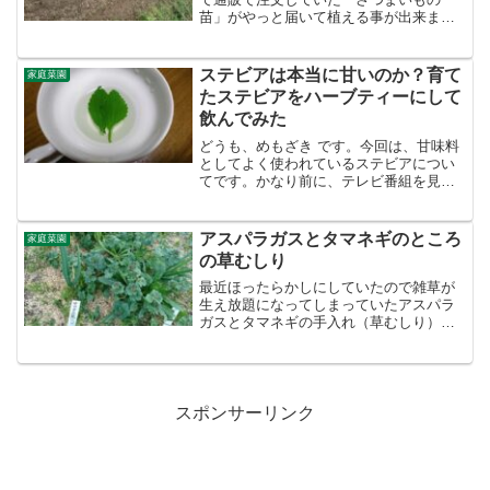
苗」がやっと届いて植える事が出来まし
たのでそのメモです。今回植えた さつま
いもの品種・安納芋・パープルスイート
ロード・隼人いも安納芋手前が今回植え
ステビアは本当に甘いのか？育て
家庭菜園
た安納芋です。チラッと...
たステビアをハーブティーにして
飲んでみた
どうも、めもざき です。今回は、甘味料
としてよく使われているステビアについ
てです。かなり前に、テレビ番組を見て
いた際に レポーターがステビアの葉っぱ
を食べて、メチャクチャ甘い！とオーバ
ーなリアクションをしていたのが印象的
アスパラガスとタマネギのところ
家庭菜園
で’’本当に甘いのか...
の草むしり
最近ほったらかしにしていたので雑草が
生え放題になってしまっていたアスパラ
ガスとタマネギの手入れ（草むしり）を
する事にしました。まずはタマネギから
基本は手で草むしりたまに小さい鎌で草
刈り個人的に草むしりに欠かせないのが
ウォークマンとブルートゥ...
スポンサーリンク