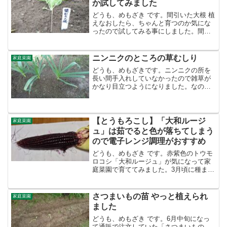
か試してみました
どうも、めもざき です。間引いた大根 植
えなおしたら、ちゃんと育つのか気にな
ったので試してみる事にしました。間引
き大根を植えなおす実験2022年9月上旬に
種まき種まきしてから約3日で発芽しまし
た2022年10月上旬に間引き 植え付け実験
ニンニクのところの草むしり
家庭菜園
を開...
どうも、めもざきです。ニンニクの所を
長い間手入れしていなかったので雑草が
かなり目立つようになりました。なの
で、面倒ですが音楽鑑賞のついでに草む
しりをします。ウォークマンの時間設定
をしていないので大幅に時間がズレてい
ますが気にしないで下さい。...
【とうもろこし】「大和ルージ
家庭菜園
ュ」は茹でると色が落ちてしまう
ので電子レンジ調理がおすすめ
どうも、めもざき です。赤紫色のトウモ
ロコシ「大和ルージュ」が気になって家
庭菜園で育ててみました。3月頃に種まき
をして、6月下旬～7月下旬くらいにかけ
て収穫できました。少し前のことです
が、赤紫色のトウモロコシ「大和ルージ
さつまいもの苗 やっと植えられ
家庭菜園
ュ」を収穫して茹でた...
ました
どうも、めもざき です。6月中旬になっ
て通販で注文していた「さつまいもの