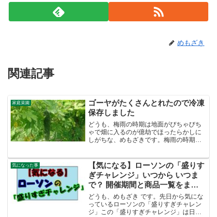
めもざき
関連記事
ゴーヤがたくさんとれたので冷凍
家庭菜園
保存しました
どうも、梅雨の時期は地面がびちゃびち
ゃで畑に入るのが億劫でほったらかしに
しがちな、めもざきです。梅雨の時期あ
たりからゴーヤが一気にたくさん採れ始
めます。さすがに消費が追い付かないの
で冷凍する事にしました。ゴーヤ冷凍方
【気になる】ローソンの「盛りす
気になった事
法のメモ１.収穫したゴー...
ぎチャレンジ」いつから いつま
で？ 開催期間と商品一覧をまと
めてみました
どうも、めもざき です。先日から気にな
っているローソンの「盛りすぎチャレン
ジ」この「盛りすぎチャレンジ」は日本