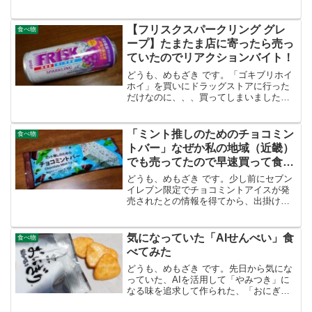
全国47都道府県ハピろー！計画の内の１
つの企画。他にも「かけすぎ！」「甘す
ぎ！」「辛すぎ」等「●●すぎ！」のチャ
【フリスクスパークリング グレ
食べ物
レンジ企画も順次展...
ープ】たまたま店に寄ったら売っ
ていたのでリアクションバイト！
どうも、めもざき です。「ゴキブリホイ
ホイ」を買いにドラッグストアに行った
だけなのに、、、買ってしまいました！
「フリスクスパークリング グレープ」発
売日は2025年5月12日（4月16日以降一部
ダイドードリンコ自販機にて順次発売）
「ミント推しのためのチョコミン
食べ物
で、早速 ...
トバー」なぜか私の地域（近畿）
でも売ってたので早速買って食べ
ました
どうも、めもざき です。少し前にセブン
イレブン限定でチョコミントアイスが発
売されたとの情報を得てから、出掛けた
ついでにいくつか店舗に寄って探したと
ころ、「ミント推しのためのチョコミン
トパフェ」はあった（もちろん買った）
気になっていた「AIせんべい」食
食べ物
のですが、「ミント推し...
べてみた
どうも、めもざき です。先日から気にな
っていた、AIを活用して「やみつき」に
なる味を追求して作られた、「おにぎり
せんべい」のシリーズ、その名は「AIせ