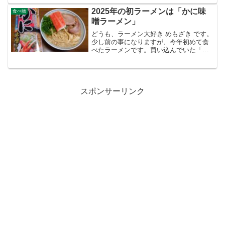
んべい」。出かけた時のついでにローソ
ンに寄って探していました。この前、や
2025年の初ラーメンは「かに味
食べ物
っと「AIせんべい...
噌ラーメン」
どうも、ラーメン大好き めもざき です。
少し前の事になりますが、今年初めて食
べたラーメンです。買い込んでいた「え
び味噌ラーメン」のストックがついにな
くなってしまったので補充しようと買い
に行ったのですがどこにも売ってな
い！！普段の生活範囲にあ...
スポンサーリンク