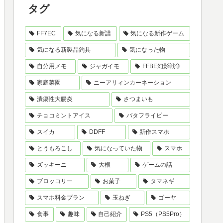
タグ
FF7EC
気になる新譜
気になる新作ゲーム
気になる新製品釣具
気になった物
自分用メモ
ジャガイモ
FFBE幻影戦争
家庭菜園
ニーアリィンカーネーション
潰瘍性大腸炎
さつまいも
チョコミントアイス
バタフライピー
スイカ
DDFF
新作スマホ
とうもろこし
気になっていた物
スマホ
ズッキーニ
大根
ゲームの話
ブロッコリー
お菓子
タマネギ
スマホ料金プラン
玉ねぎ
ゴーヤ
食事
趣味
自己紹介
PS5（PS5Pro）