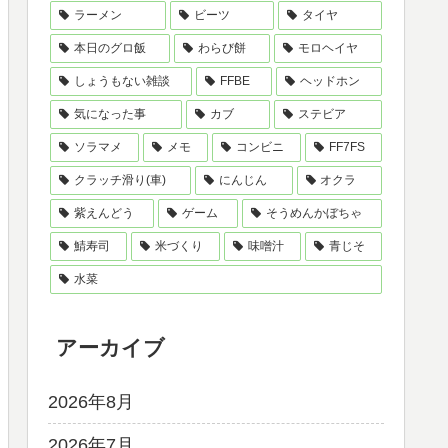
ラーメン
ビーツ
タイヤ
本日のグロ飯
わらび餅
モロヘイヤ
しょうもない雑談
FFBE
ヘッドホン
気になった事
カブ
ステビア
ソラマメ
メモ
コンビニ
FF7FS
クラッチ滑り(車)
にんじん
オクラ
紫えんどう
ゲーム
そうめんかぼちゃ
鯖寿司
米づくり
味噌汁
青じそ
水菜
アーカイブ
2026年8月
2026年7月