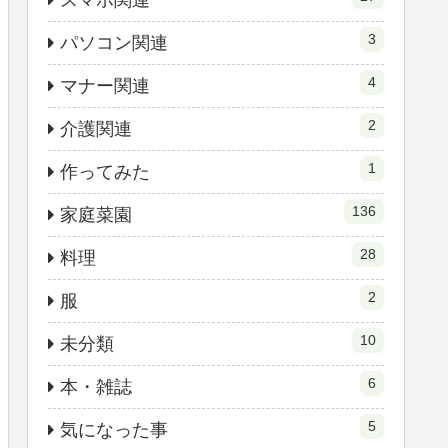
スマホ関連
3
パソコン関連
4
マナー関連
2
介護関連
1
作ってみた
136
家庭菜園
28
料理
2
服
10
未分類
6
本・雑誌
5
気になった事