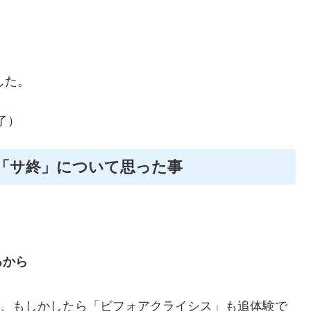
した。
終了）
と「サ終」について思った事
るから
で、もしかしたら「ビフォアクライシス」も追体験で