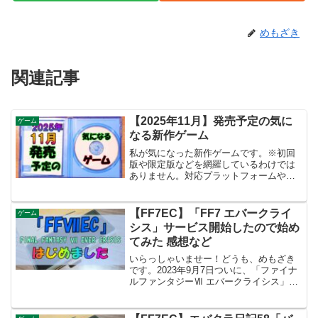
めもざき
関連記事
【2025年11月】発売予定の気に
ゲーム
なる新作ゲーム
私が気になった新作ゲームです。※初回
版や限定版などを網羅しているわけでは
ありません。対応プラットフォームやバ
ージョン違いにより発売日が異なる場合
があります。パッケージ版の販売が無い
場合は商品リンクの画像はありません。
【FF7EC】「FF7 エバークライ
ゲーム
2025年11月 発売予...
シス」サービス開始したので始め
てみた 感想など
いらっしゃいませー！どうも、めもざき
です。2023年9月7日ついに、「ファイナ
ルファンタジーⅦ エバークライシス」の
サービスが開始されました！！さっそく
プレイしてみたので、感想等をつらつら
書いていきます。と言ってもまだリリー