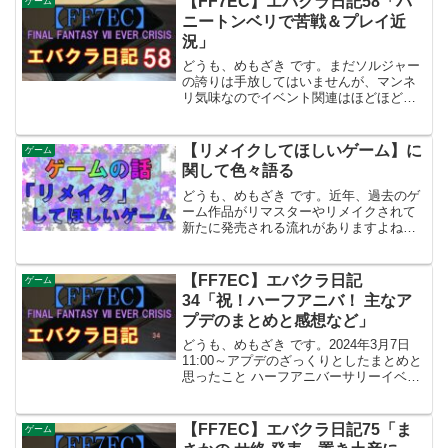
【FF7EC】エバクラ日記58「バ
ゲーム
スされたばかり...
ニートンベリで苦戦＆プレイ近
況」
どうも、めもざき です。まだソルジャー
の誇りは手放してはいませんが、マンネ
リ気味なのでイベント関連はほどほどに
プレイしています。また「豚骨ジェノ
バ」を食べてジェノバ細胞を摂取してモ
チベ上げたいのだが、まだ売ってるのか
【リメイクしてほしいゲーム】に
ゲーム
な？かなり出遅れましたが...
関して色々語る
どうも、めもざき です。近年、過去のゲ
ーム作品がリマスターやリメイクされて
新たに発売される流れがありますよね。
思い出補正が大きく、とても懐かしい当
時の作品にもう一度触れられる機会があ
って、この、リマスターやリメイクの発
【FF7EC】エバクラ日記
ゲーム
売はとても嬉しいです。...
34「祝！ハーフアニバ！ 主なア
プデのまとめと感想など」
どうも、めもざき です。2024年3月7日
11:00～アプデのざっくりとしたまとめと
思ったこと ハーフアニバーサリーイベン
トやキャンペーン開催●イベント「裁きの
騎士-プロジェクトゼロの命脈」開催 ・
2024年4月8日10:59まで ・イベン...
【FF7EC】エバクラ日記75「ま
ゲーム