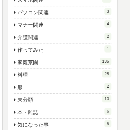
スマホ関連
3
パソコン関連
4
マナー関連
2
介護関連
1
作ってみた
135
家庭菜園
28
料理
2
服
10
未分類
6
本・雑誌
5
気になった事