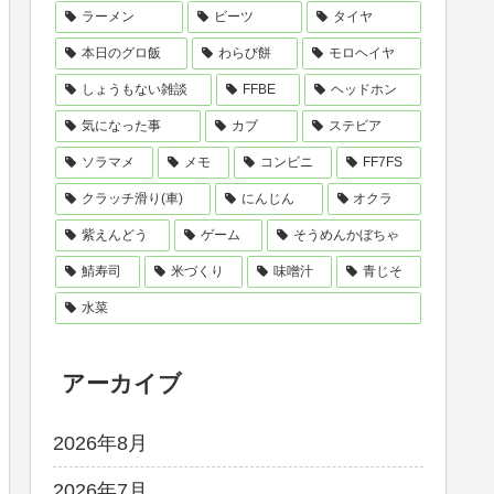
ラーメン
ビーツ
タイヤ
本日のグロ飯
わらび餅
モロヘイヤ
しょうもない雑談
FFBE
ヘッドホン
気になった事
カブ
ステビア
ソラマメ
メモ
コンビニ
FF7FS
クラッチ滑り(車)
にんじん
オクラ
紫えんどう
ゲーム
そうめんかぼちゃ
鯖寿司
米づくり
味噌汁
青じそ
水菜
アーカイブ
2026年8月
2026年7月