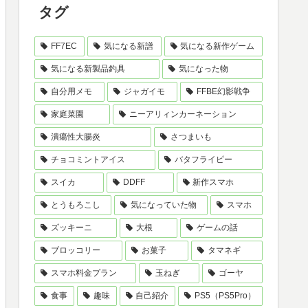
タグ
FF7EC
気になる新譜
気になる新作ゲーム
気になる新製品釣具
気になった物
自分用メモ
ジャガイモ
FFBE幻影戦争
家庭菜園
ニーアリィンカーネーション
潰瘍性大腸炎
さつまいも
チョコミントアイス
バタフライピー
スイカ
DDFF
新作スマホ
とうもろこし
気になっていた物
スマホ
ズッキーニ
大根
ゲームの話
ブロッコリー
お菓子
タマネギ
スマホ料金プラン
玉ねぎ
ゴーヤ
食事
趣味
自己紹介
PS5（PS5Pro）