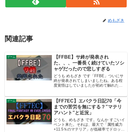
めもざき
関連記事
【FFBE】サ終が発表され
ゲーム
た、、、一番長く続けていたソシ
ャゲだったので悲しすぎる
どうも めもざき です「FFBE」ついにサ
終が発表されてしまいましたね。ある程
度覚悟はしていましたが初めて触れたソ
シャゲが「FFBE」一番長く続けているソ
シャゲが「FFBE」という感じで、思い入
れがあるのでやっぱ つれぇ
【FF7EC】エバクラ日記70「今
ゲーム
わ。 「FFBE」に...
までの苦労を無にする？”マテリ
アハント”と近況」
どうも、めもざき です。なんか すごいイ
ベント来た。それは、最大で「属性威力
+11.5％のマテリア」が低確率でドロップ