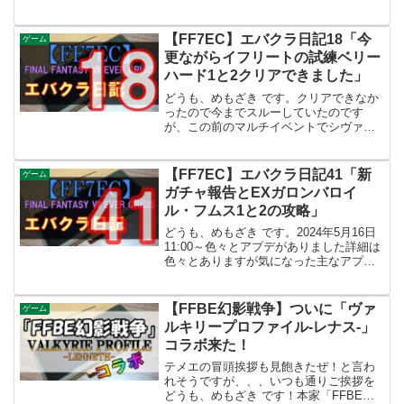
するイベントクエストです。マテリア合
成で属性威力+10％超えのマテリアなんて
ごく稀にしか作れないし、そもそも★5マ
【FF7EC】エバクラ日記18「今
ゲーム
テリア...
更ながらイフリートの試練ベリー
ハード1と2クリアできました」
どうも、めもざき です。クリアできなか
ったので今までスルーしていたのです
が、この前のマルチイベントでシヴァの
武器を何とか10凸できたので、そろそろ
「イフリート」イケるかもと思って、イ
フリートの試練ベリーハードに挑戦して
【FF7EC】エバクラ日記41「新
ゲーム
みました！「イフリート...
ガチャ報告とEXガロンバロイ
ル・フムス1と2の攻略」
どうも、めもざき です。2024年5月16日
11:00～色々とアプデがありました詳細は
色々とありますが気になった主なアプデ
内容は●イベント「強敵襲来 ガロンバロ
イル・フムス」開催●新チャプター「ファ
ーストソルジャー編7＆8」公開●セフィロ
【FFBE幻影戦争】ついに「ヴァ
ゲーム
ス...
ルキリープロファイル-レナス-」
コラボ来た！
テメエの冒頭挨拶も見飽きたぜ！と言わ
れそうですが、、、いつも通りご挨拶を
どうも、めもざき です！本家「FFBE」