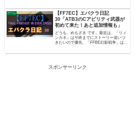
のサ終発表で気分が落ち込んでいました
が、「FFBE幻影戦争」の方はまだ健在
で、「ヴァルキリープロファイル-レナ
【FF7EC】エバクラ日記
ゲーム
ス-」（以下VPレ...
30「ATB3のCアビリティ武器が
初めて来た！あと追加情報も」
どうも、めもざき です。最近は、「リィ
ンカネ」はサ終までにストーリー追いつ
きたいので優先、「FFBE幻影戦争」は水
華メダル欲しいのでアリーナをほどほど
に登っている関係でエバクラのプレイ時
間が圧迫されていますがそれなりにはプ
レイしてます。 2...
スポンサーリンク