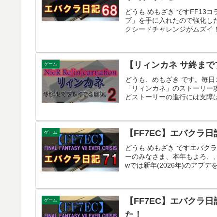
どうも めもざき ですFF1
ブ」を手に入れたので強化し
クシードチャレンジがムズイ！シ
【リィンカネ サ終ま
ゲーム
どうも、めもざき です。毎
「リィンカネ」のストーリー
どストーリーの進行には支障はな
【FF7EC】エバクラ日
ゲーム
どうも めもざき ですエバ
ーのみなさま、本年もよろ、
wでは新年(2026年)のアプデ
【FF7EC】エバクラ
ゲーム
た！