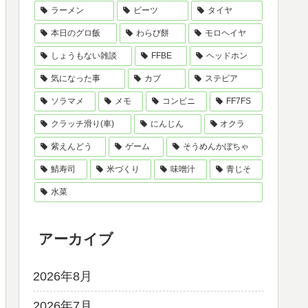
ラーメン
ビーツ
タイヤ
本日のグロ飯
わらび餅
モロヘイヤ
しょうもない雑談
FFBE
ヘッドホン
気になった事
カブ
ステビア
ソラマメ
メモ
コンビニ
FF7FS
クラッチ滑り(車)
にんじん
オクラ
紫えんどう
ゲーム
そうめんかぼちゃ
鯖寿司
米づくり
味噌汁
青じそ
水菜
アーカイブ
2026年8月
2026年7月