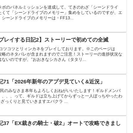
3コラボのパネルミッションを達成して、てきのわざ「シーンドライ
たくて「シーンドライブのメモリー」集めをしているのですが、エ
ーンドライブのメモリーは・FF13...
でプレイする日記2】ストーリーで初めての全滅
日コツコツとリィンカネをプレイしております。※このページは
攻略のネタバレが含まれますのでご注意！ストーリーの進捗状況な
いのですが、’’おおきなシカさん（タタリ...
記71「2026年新年のアプデ見ていく&近況」
クラ民のみなさま本年もよろしくおねがいいたします！ギルドメンバ
、、、、って、ギルドは立ち上げてからずっと一人ぼっちやったわ
をざっくりと見ていきますエバクラ ...
日記37「EX裁きの騎士・破2」オートで攻略できまし