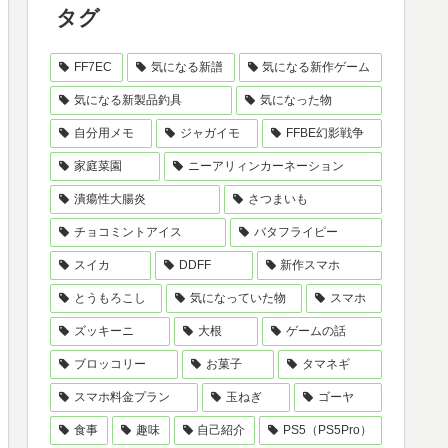
タグ
FF7EC
気になる新譜
気になる新作ゲーム
気になる新製品釣具
気になった物
自分用メモ
ジャガイモ
FFBE幻影戦争
家庭菜園
ニーアリィンカーネーション
潰瘍性大腸炎
さつまいも
チョコミントアイス
バタフライピー
スイカ
DDFF
新作スマホ
とうもろこし
気になっていた物
スマホ
ズッキーニ
大根
ゲームの話
ブロッコリー
お菓子
タマネギ
スマホ料金プラン
玉ねぎ
ゴーヤ
食事
趣味
自己紹介
PS5（PS5Pro）