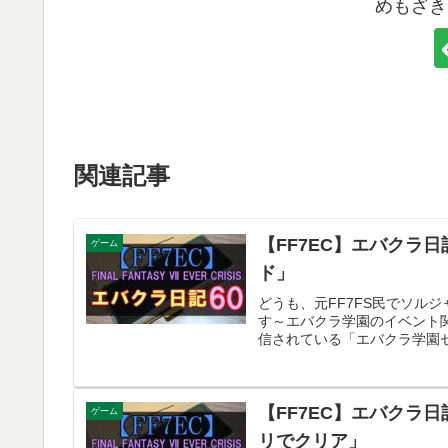
めもざき
関連記事
【FF7EC】エバクラ
ゲーム
ド」
どうも、元FF7FS民でソル
す～エバクラ学園のイベント
信されている「エバクラ学園セ
【FF7EC】エバクラ日
ゲーム
リでクリア」