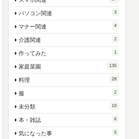
スマホ関連
3
パソコン関連
4
マナー関連
2
介護関連
1
作ってみた
135
家庭菜園
28
料理
2
服
10
未分類
6
本・雑誌
5
気になった事