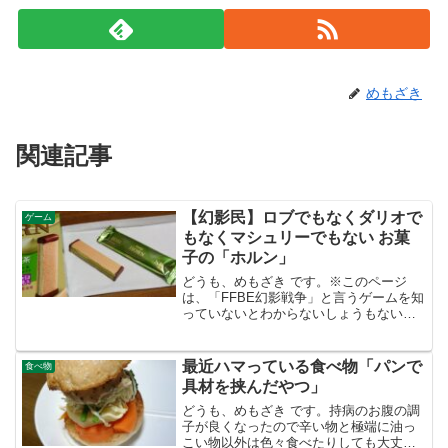
めもざき
関連記事
【幻影民】ロブでもなくダリオで
ゲーム
もなくマシュリーでもない お菓
子の「ホルン」
どうも、めもざき です。※このページ
は、「FFBE幻影戦争」と言うゲームを知
っていないとわからないしょうもないネ
タ記事ですのであしからず。先日、お店
に寄った時に何かないかな～とお菓子コ
ーナーを徘徊していたら「HORN（ホル
最近ハマっている食べ物「パンで
食べ物
ン）」と言う文字が...
具材を挟んだやつ」
どうも、めもざき です。持病のお腹の調
子が良くなったので辛い物と極端に油っ
こい物以外は色々食べたりしても大丈夫