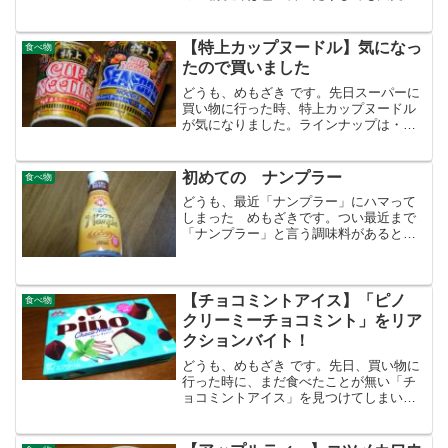
になってきました（今のところ）今まで
摂生していた反動で少し食べ過ぎ気味な
ので少し心配ですが。最近ハマっている
【特上カップヌードル】気になっ
食べ物
のがコレサンドイッチ？...
たので買いました
どうも、めもざき です。先日スーパーに
買い物に行った時、特上カップヌードル
が気になりました。ラインナップは・特
上カップヌードル・特上カップヌードル
カレー・特上カップヌードル シーフー
ド・特上カップヌードル チリトマト発売
初めての ナンプラー
食べ物
日は2024年9月...
どうも、最近「ナンプラー」にハマって
しまった めもざきです。つい最近まで
「ナンプラー」と言う調味料があると言
う事くらいしか知らない状態でしたが、
気にはなっていました。そんなある日ス
ーパーで買い物をしていたら、たまたま
目にとまってどんな味なの...
【チョコミントアイス】「ピノ
食べ物
クリーミーチョコミント」をリア
クションバイト！
どうも、めもざき です。先日、買い物に
行った時に、まだ食べたことが無い「チ
ョコミントアイス」を見つけてしまいま
した。なので、気になってしまいリアク
ションバイト！早速開封！普通のピノと
見た目は同じですね。断面見たくて包丁