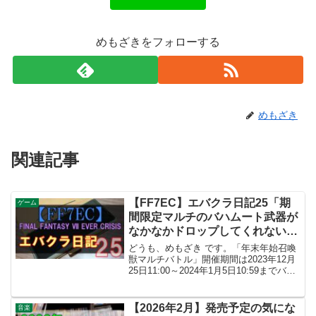
めもざきをフォローする
めもざき
関連記事
【FF7EC】エバクラ日記25「期
ゲーム
間限定マルチのバハムート武器が
なかなかドロップしてくれないん
だが」
どうも、めもざき です。「年末年始召喚
獣マルチバトル」開催期間は2023年12月
25日11:00～2024年1月5日10:59までバハ
ムートマルチは上記期間中開催されるそ
れ以外の召喚獣は数日ごとに順に開催さ
れるので期間は4、5日くらいと短い...
【2026年2月】発売予定の気にな
音楽