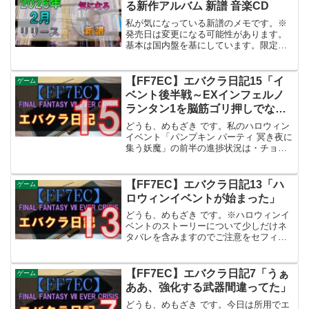
る新作アルバム 新譜 音楽CD
私が気になっている新譜のメモです。※
発売日は変更になる可能性があります。
基本は国内盤を基にしています。限定
盤、初回限定盤 等の考慮はしていませ
ん。2026年2月 発売予定の気になる新譜
商品リンク発売予定日アーティスト名 /
【FF7EC】エバクラ日記15「イ
ゲーム
「アルバムタイトル...
ベント後半戦～EXインフェルノ
ランタン1を脳筋ゴリ押しでなん
とかクリア」
どうも、めもざき です。私のハロウィン
イベント「パンプキン パーティ 冥き夜に
集う妖魔」の前半の進捗状況は・チョコ
ボスーツ 獲得済み・チョコボステッキ 10
凸済み・シングル「EX冥き軍団の長2」
だけクリアできずだいたいこんな感じで
【FF7EC】エバクラ日記13「ハ
ゲーム
す。「EX...
ロウィンイベントが始まった」
どうも、めもざき です。※ハロウィンイ
ベントのストーリーについて少しだけネ
タバレを含みますのでご注意をセフィロ
ス降臨イベント終了までに何とか、片腕
が銃の男の武器「レフコスハイヴ」を10
凸する事が出来ました！！私のHPが削ら
【FF7EC】エバクラ日記7「うぁ
ゲーム
れたけどな、、、当...
ああ、強化する武器間違ってた」
どうも、めもざき です。今日は所用でエ