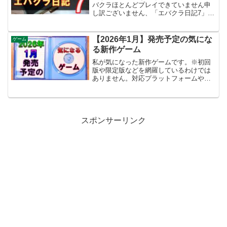
バクラほとんどプレイできていません申
し訳ございません、「エバクラ日記7」で
エアリスの武器強化について触れていま
したが間違っていました。現在は しれっ
と、修正しています。私は、途中まで強
【2026年1月】発売予定の気にな
ゲーム
化してから気付いて...
る新作ゲーム
私が気になった新作ゲームです。※初回
版や限定版などを網羅しているわけでは
ありません。対応プラットフォームやバ
ージョン違いにより発売日が異なる場合
があります。2026年1月 発売予定の気に
なる新作ゲーム商品リンク発売予定日対
応プラットフォーム...
スポンサーリンク