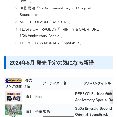
Box～」
伊藤 賢治「SaGa Emerald Beyond Original
Soundtrack」
ANETTE OLZON「RAPTURE」
TEARS OF TRAGEDY「TRINITY & OVERTURE
15th Anniversary Special」
THE YELLOW MONKEY「Sparkle X」
2024年5月 発売予定の気になる新譜
発売
アーティスト名
アルバムタイトル
リンク画像
予定日
REPSYCLE～hide 60th
5/1
hide
Anniversary Special Box
SaGa Emerald Beyond
5/1
伊藤 賢治
Original Soundtrack