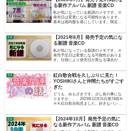
る新作アルバム 新譜 音楽CD
私が気になっている新譜のメモです。※
発売日は変更になる可能性があります。
基本は国内盤を基にしています。限定
盤、初回限定盤 等の考慮はしていませ
ん。2026年7月 発売予定の気になる新譜
商品リンク発売予定日アーティスト名 /
【2021年8月】発売予定の気にな
音楽
「アルバムタイトル...
る新譜 音楽CD
私が気になっている新譜のメモです。※
発売予定日は変更になる可能性がありま
す。仕様により発売日が異なる場合があ
ります。海外盤、輸入盤、国内盤、限定
盤、初回限定盤、等全てを網羅している
わけではありません。<2021年8月発売予
紅白歌合戦を久しぶりに見た！
音楽
定の気になる新譜>...
YOSHIKIさんと仲間たちがすごす
ぎた
どうも、めもざきです。少し前の事にな
りますが、、、2023年12月31日第74回Ｎ
ＨＫ紅白歌合戦見ました。好きなバンド
や気になるバンドが出演する時だけチラ
ッと見るくらいはありましたが、ここ数
年紅白歌合戦ってほとんど見ていなかっ
【2024年10月】発売予定の気に
音楽
たんですよね。...
なる新作アルバム 新譜 音楽CD