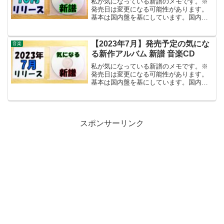
私が気になっている新譜のメモです。※
発売日は変更になる可能性があります。
基本は国内盤を基にしています。国内盤
のリリースが無い場合は輸入盤を記載し
ています。限定盤、初回限定盤 等の考慮
はしていません。音楽ジャンルは音楽に
【2023年7月】発売予定の気にな
音楽
詳しくない私の主観が含...
る新作アルバム 新譜 音楽CD
私が気になっている新譜のメモです。※
発売日は変更になる可能性があります。
基本は国内盤を基にしています。国内盤
のリリースが無い場合は輸入盤を記載し
ています。限定盤、初回限定盤 等の考慮
はしていません。2023年7月 発売予定の
気になる新譜リン...
スポンサーリンク