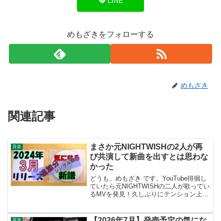
LINE
めもざきをフォローする
めもざき
関連記事
まさか元NIGHTWISHの2人が再
音楽
び共演して新曲を出すとは思わな
かった
どうも、めもざき です。YouTube徘徊し
ていたら元NIGHTWISHの二人が歌ってい
るMVを発見！久しぶりにテンション上が
った！元NIGHTWISHの二人マルコ ヒエ
タラさんとターヤ トゥルネンさんが共演
して2024年3月13日に新曲を...
【2026年7月】発売予定の気にな
音楽