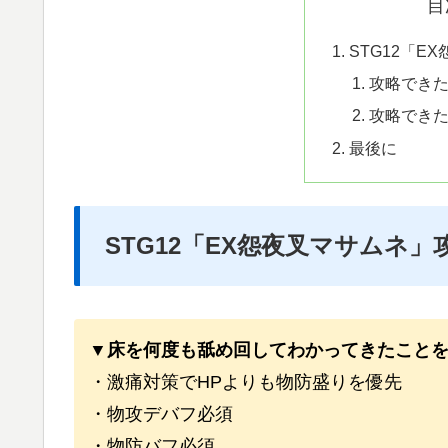
目
STG12「E
攻略でき
攻略でき
最後に
STG12「EX怨夜叉マサムネ」
▼床を何度も舐め回して
わかってきたこと
・激痛対策でHPよりも物防盛りを優先
・物攻デバフ必須
・物防バフ必須