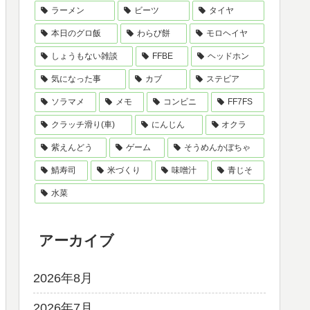
ラーメン
ビーツ
タイヤ
本日のグロ飯
わらび餅
モロヘイヤ
しょうもない雑談
FFBE
ヘッドホン
気になった事
カブ
ステビア
ソラマメ
メモ
コンビニ
FF7FS
クラッチ滑り(車)
にんじん
オクラ
紫えんどう
ゲーム
そうめんかぼちゃ
鯖寿司
米づくり
味噌汁
青じそ
水菜
アーカイブ
2026年8月
2026年7月