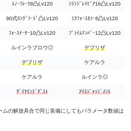
ｽﾉｰﾌﾚｰｸ8凸Lv120
ｼﾘﾝｼﾞﾚｲﾋﾟｱ16凸Lv120
90式ﾛﾝｸﾞｿｰﾄﾞ凸Lv120
ｴｱﾌｫｰｽｶﾗｰ6凸Lv120
ﾌｫｰｽｲｰﾀｰ10凸Lv120
ﾌﾟﾗｲﾑﾅﾝﾊﾞｰ12凸Lv120
ルインラブロウ◎
デブリザ
デブリザ
ケアルラ
ケアルラ
ルインラ◎
ﾀﾞｲﾔﾓﾝﾄﾞﾀﾞｽﾄ
ｱｲｽｼﾞｬｯｼﾞﾒﾝﾄ
ームの解放具合で同じ装備にしてもパラメータ数値は