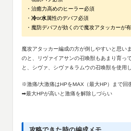
・治癒力高めのヒーラー必須
・
冷
or
水
属性のデバフ必須
・魔防デバフが効くので魔攻アタッカーが
魔攻アタッカー編成の方が倒しやすいと思い
のと、リヴァイアサンの召喚獣もあまり育っ
と、シヴァ、シヴァ＆ラムウの召喚獣を使用
※激痛/大激痛はHPをMAX（最大HP）まで
➡最大HPが高いと激痛を解除しづらい
攻略できた時の編成メモ