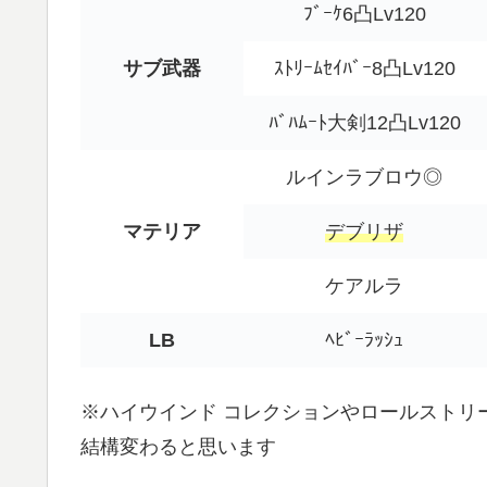
ﾌﾞｰｹ6凸Lv120
サブ武器
ｽﾄﾘｰﾑｾｲﾊﾞｰ8凸Lv120
ﾊﾞﾊﾑｰﾄ大剣12凸Lv120
ルインラブロウ◎
マテリア
デブリザ
ケアルラ
LB
ﾍﾋﾞｰﾗｯｼｭ
※ハイウインド コレクションやロールストリ
結構変わると思います