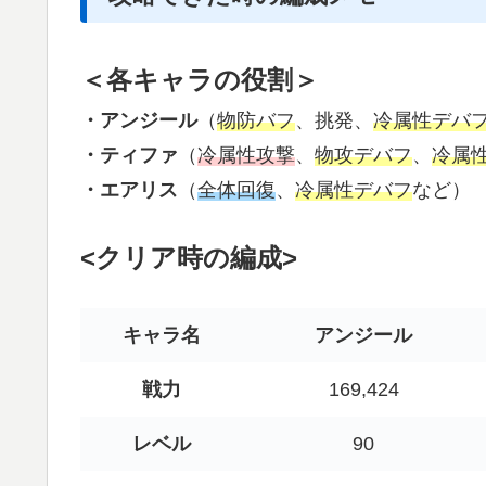
＜各キャラの役割＞
・アンジール
（
物防バフ
、挑発、
冷属性デバ
・ティファ
（
冷属性攻撃
、
物攻デバフ
、
冷属
・エアリス
（
全体回復
、
冷属性デバフ
など）
<クリア時の編成>
キャラ名
アンジール
戦力
169,424
レベル
90