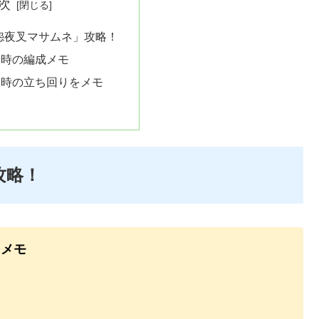
次
X怨夜叉マサムネ」攻略！
た時の編成メモ
た時の立ち回りをメモ
攻略！
をメモ