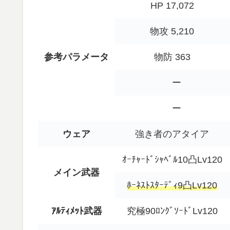
HP 17,072
物攻 5,210
参考パラメータ
物防 363
ー
ー
ウェア
強き者のアタイア
ｵｰﾁｬｰﾄﾞｼｬﾍﾞﾙ10凸Lv120
メイン武器
ﾎｰﾈｽﾄｽﾀｰﾃﾞｨ9凸Lv120
ｱﾙﾃｨﾒｯﾄ武器
究極90ﾛﾝｸﾞｿｰﾄﾞLv120