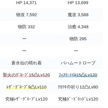
HP 14,371
HP 13,699
物攻 7,592
魔攻 3,588
物防 332
治癒 4,348
ー
物防 295
ー
ー
蒼水仙の晴れ着
バハムートローブ
聖火のｸﾞﾛｰﾌﾞ15凸Lv120
ﾌｪｱﾘｰﾃｲﾙ15凸Lv120
ﾚｻﾞｰｸﾞﾛｰﾌﾞ9凸Lv110
ｱｶﾂｷの祈り12凸Lv80
究極ﾚｻﾞｰｸﾞﾛｰﾌﾞLv120
究極ｶﾞｰﾄﾞﾛｯﾄﾞLv120