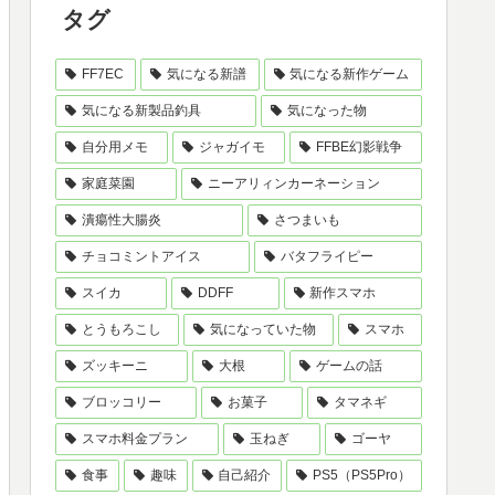
タグ
FF7EC
気になる新譜
気になる新作ゲーム
気になる新製品釣具
気になった物
自分用メモ
ジャガイモ
FFBE幻影戦争
家庭菜園
ニーアリィンカーネーション
潰瘍性大腸炎
さつまいも
チョコミントアイス
バタフライピー
スイカ
DDFF
新作スマホ
とうもろこし
気になっていた物
スマホ
ズッキーニ
大根
ゲームの話
ブロッコリー
お菓子
タマネギ
スマホ料金プラン
玉ねぎ
ゴーヤ
食事
趣味
自己紹介
PS5（PS5Pro）