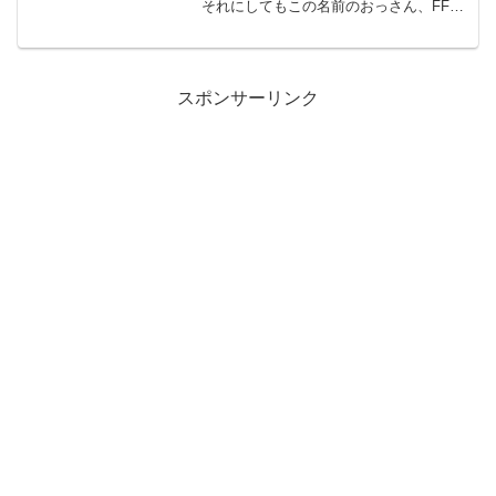
それにしてもこの名前のおっさん、FFシ
リーズにめっちゃ出てくるよなw私は「シ
ド」って言われるとFFTの「シドルファ
ス・オルランドゥ」が一番最初に思いつ
くかな。めっちゃ...
スポンサーリンク