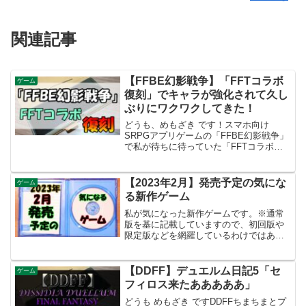
関連記事
【FFBE幻影戦争】「FFTコラボ
ゲーム
復刻」でキャラが強化されて久し
ぶりにワクワクしてきた！
どうも、めもざき です！スマホ向け
SRPGアプリゲームの「FFBE幻影戦争」
で私が待ちに待っていた「FFTコラボ復
刻」が始まりましたね～私が「FFBE幻影
戦争」って言うゲームを始めるきっかけ
になったのが、FFTみたいなゲームだっ
【2023年2月】発売予定の気にな
ゲーム
たからです！...
る新作ゲーム
私が気になった新作ゲームです。※通常
版を基に記載していますので、初回版や
限定版などを網羅しているわけではあり
ません。対応プラットフォームやバージ
ョン違いにより発売日が異なる場合があ
ります。パッケージ版の販売が無い場合
【DDFF】デュエルム日記5「セ
ゲーム
はamazonリンクの画...
フィロス来たあああああ」
どうも めもざき ですDDFFちまちまとプ