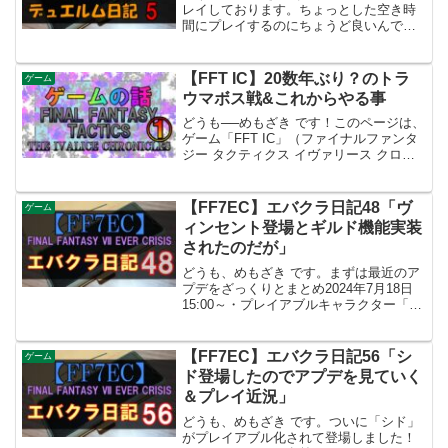
レイしております。ちょっとした空き時
間にプレイするのにちょうど良いんです
よね。今回のアプデで、限定キャラ「セ
フィロス」が登場します！！！他にも い
ろいろあるみたい。それでは、今回の気
【FFT IC】20数年ぶり？のトラ
ゲーム
になるアプデを見...
ウマボス戦&これからやる事
どうも──めもざき です！このページは、
ゲーム「FFT IC」（ファイナルファンタ
ジー タクティクス イヴァリース クロニ
クルズ）のネタバレを含みますのでご注
意を！やっぱりトラウマのボスがいるゲ
ームって記憶に残ってるよなｗオリジナ
【FF7EC】エバクラ日記48「ヴ
ゲーム
ル版の「F...
ィンセント登場とギルド機能実装
されたのだが」
どうも、めもざき です。まずは最近のア
プデをざっくりとまとめ2024年7月18日
15:00～・プレイアブルキャラクター「ヴ
ィンセント」追加・「ギルド」機能の実
装・ストーリー追加（FF7チャプター
7）・バトルタワーウェポンコロッセオ
【FF7EC】エバクラ日記56「シ
ゲーム
「山吹の塔...
ド登場したのでアプデを見ていく
＆プレイ近況」
どうも、めもざき です。ついに「シド」
がプレイアブル化されて登場しました！