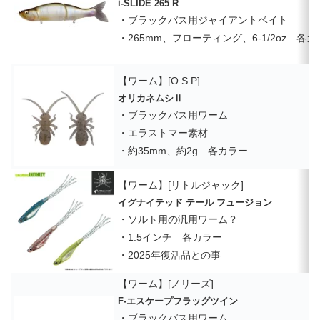
i-SLIDE 265 R
・ブラックバス用ジャイアントベイト
・265mm、フローティング、6-1/2oz 各
【ワーム】[O.S.P]
オリカネムシⅡ
・ブラックバス用ワーム
・エラストマー素材
・約35mm、約2g 各カラー
【ワーム】[リトルジャック]
イグナイテッド テール フュージョン
・ソルト用の汎用ワーム？
・1.5インチ 各カラー
・2025年復活品との事
【ワーム】[ノリーズ]
F-エスケープフラッグツイン
・ブラックバス用ワーム