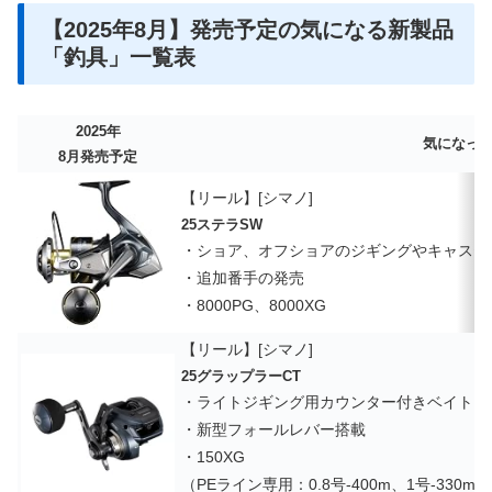
【2025年8月】発売予定の気になる新製品
「釣具」一覧表
2025年
気になった
8月発売予定
【リール】[シマノ]
25ステラSW
・ショア、オフショアのジギングやキャステ
・追加番手の発売
・8000PG、8000XG
【リール】[シマノ]
25グラップラーCT
・ライトジギング用カウンター付きベイトリ
・新型フォールレバー搭載
・150XG
（PEライン専用：0.8号-400m、1号-330m、1