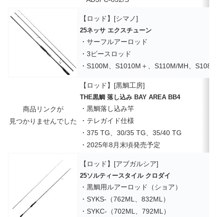
【ロッド】[シマノ]
25ネッサ エクスチューン
・サーフルアーロッド
・3ピースロッド
・S100M、S1010M＋、S110M/MH、S108
【ロッド】[黒鯛工房]
THE黒鯛 落し込み BAY AREA BB4
・黒鯛落し込み竿
商品リンクが
・テレガイド仕様
見つかりませんでした
・375 TG、30/35 TG、35/40 TG
・2025年8月末頃発売予定
【ロッド】[アブガルシア]
25ソルティースタイル クロダイ
・黒鯛用ルアーロッド（ショア）
・SYKS-（762ML、832ML）
・SYKC-（702ML、792ML）