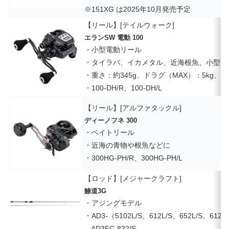
※151XG は2025年10月発売予定
【リール】[テイルウォーク]
エランSW 電動 100
・小型電動リール
・タイラバ、イカメタル、近海根魚、小型青
・重さ：約345g、ドラグ（MAX）：5kg、PE
・100-DH/R、100-DH/L
【リール】[アルファタックル]
ディーノフネ 300
・ベイトリール
・近海の青物や根魚などに
・300HG-PH/R、300HG-PH/L
【ロッド】[メジャークラフト]
鯵道3G
・アジングモデル
・AD3-（5102L/S、612L/S、652L/S、612M
AD3FC-832/S