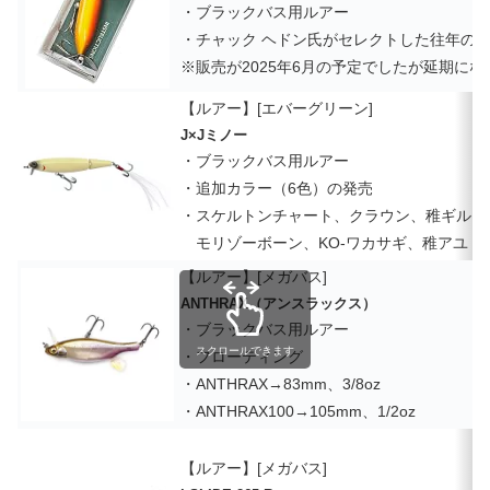
・ブラックバス用ルアー
・チャック ヘドン氏がセレクトした往年の
※販売が2025年6月の予定でしたが延期に
【ルアー】[エバーグリーン]
J×Jミノー
・ブラックバス用ルアー
・追加カラー（6色）の発売
・スケルトンチャート、クラウン、稚ギル
モリゾーボーン、KO-ワカサギ、稚アユ
【ルアー】[メガバス]
ANTHRAX（アンスラックス）
・ブラックバス用ルアー
スクロールできます
・フローティング
・ANTHRAX→83mm、3/8oz
・ANTHRAX100→105mm、1/2oz
【ルアー】[メガバス]