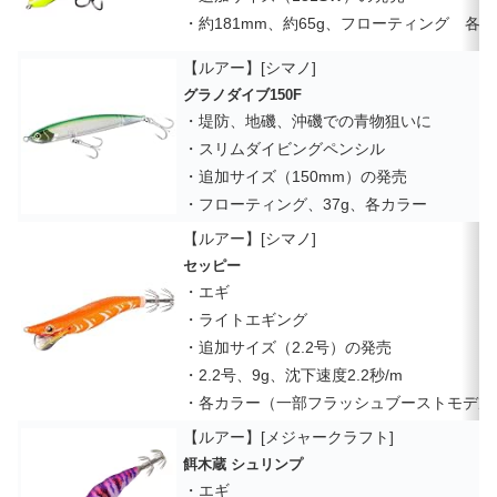
・約181mm、約65g、フローティング 各
【ルアー】[シマノ]
グラノダイブ150F
・堤防、地磯、沖磯での青物狙いに
・スリムダイビングペンシル
・追加サイズ（150mm）の発売
・フローティング、37g、各カラー
【ルアー】[シマノ]
セッピー
・エギ
・ライトエギング
・追加サイズ（2.2号）の発売
・2.2号、9g、沈下速度2.2秒/m
・各カラー（一部フラッシュブーストモデル
【ルアー】[メジャークラフト]
餌木蔵 シュリンプ
・エギ