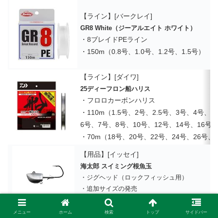
【ライン】[バークレイ]
GR8 White（ジーアルエイト ホワイト）
・8ブレイドPEライン
・150m（0.8号、1.0号、1.2号、1.5号）
【ライン】[ダイワ]
25ディーフロン船ハリス
・フロロカーボンハリス
・110m（1.5号、2号、2.5号、3号、4号、5
6号、7号、8号、10号、12号、14号、16号
・70m（18号、20号、22号、24号、26号、
【用品】[イッセイ]
海太郎 スイミング根魚玉
・ジグヘッド（ロックフィッシュ用）
・追加サイズの発売
・フックサイズ#1（5g、7g、10g、14g）
メニュー
ホーム
検索
トップ
サイドバー
【用品】[イッセイ]