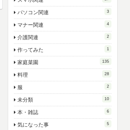
スマホ関連
3
パソコン関連
4
マナー関連
2
介護関連
1
作ってみた
135
家庭菜園
28
料理
2
服
10
未分類
6
本・雑誌
5
気になった事