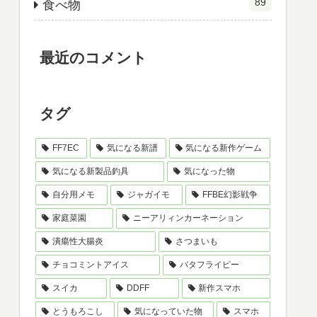
89
食べ物
最近のコメント
タグ
FF7EC
気になる新譜
気になる新作ゲーム
気になる新製品釣具
気になった物
自分用メモ
ジャガイモ
FFBE幻影戦争
家庭菜園
ニーアリィンカーネーション
潰瘍性大腸炎
さつまいも
チョコミントアイス
バタフライピー
スイカ
DDFF
新作スマホ
とうもろこし
気になっていた物
スマホ