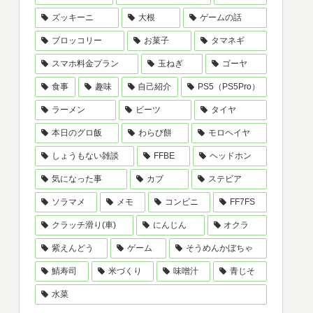
ズッキーニ
大根
ゲームの話
ブロッコリー
お菓子
タマネギ
スマホ料金プラン
玉ねぎ
ゴーヤ
食事
趣味
自己紹介
PS5（PS5Pro）
ラーメン
ビーツ
タイヤ
本日のグロ飯
わらび餅
モロヘイヤ
しょうもない雑談
FFBE
ヘッドホン
気になった事
カブ
ステビア
ソラマメ
メモ
コンビニ
FF7FS
クラッチ滑り(車)
にんじん
オクラ
紫えんどう
ゲーム
そうめんかぼちゃ
鯖寿司
米づくり
味噌汁
青じそ
水菜